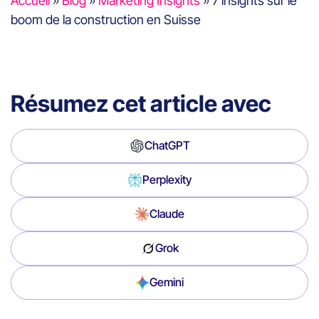
Accueil
»
Blog
»
Marketing Insights
»
7 insights sur le
boom de la construction en Suisse
Résumez cet article avec
ChatGPT
Perplexity
Claude
Grok
Gemini