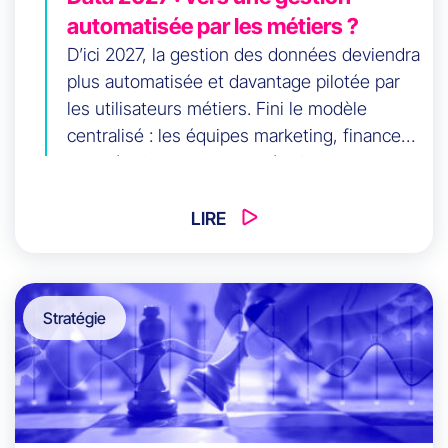
automatisée par les métiers ?
D’ici 2027, la gestion des données deviendra
plus automatisée et davantage pilotée par
les utilisateurs métiers. Fini le modèle
centralisé : les équipes marketing, finance
ou opérations pourront créer leurs propres
flux sans attendre l’IT. Mais comment éviter
la prolifération incontrôlée ? Cet article
LIRE
détaille les bénéfices (gain de temps,
réduction des coûts) et les risques
(gouvernance, qualité), et propose un
Stratégie
modèle hybride où la data team passe du
goulot d’étranglement à l’accélérateur.