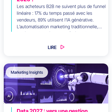
Les acheteurs B2B ne suivent plus de funnel
linéaire : 17% du temps passé avec les
vendeurs, 89% utilisent l’IA générative.
L’automatisation marketing traditionnelle,
basée sur des séquences figées, devient
obsolète. Cet article propose une
architecture en 5 couches (data,
LIRE
intelligence, orchestration, exécution multi-
canal, mesure) conçue pour des parcours
non linéaires. Découvrez comment passer
Marketing Insights
des campagnes statiques à l’orchestration
adaptative, et aligner marketing, ventes et
revenus.
Data 2027 : vers une gestion