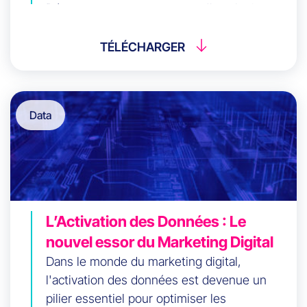
Découvrez comment passer d’une logique
de campagnes à une orchestration continue
des parcours, créer une personnalisation
TÉLÉCHARGER
réellement utile et mesurer la performance
là où elle compte vraiment : la valeur client à
long terme.
Data
L’Activation des Données : Le
nouvel essor du Marketing Digital
Dans le monde du marketing digital,
l'activation des données est devenue un
pilier essentiel pour optimiser les