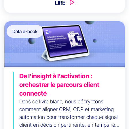
marketing et ventes. Cet article explique la
LIRE
différence entre activation et BI, son impact
sur le CAC, les win rates et la CLV, et
propose une feuille de route 90 jours pour
Data e-book
une stratégie data activation 2026 efficace.
De l’insight à l’activation :
orchestrer le parcours client
connecté
Dans ce livre blanc, nous décryptons
comment aligner CRM, CDP et marketing
automation pour transformer chaque signal
client en décision pertinente, en temps réel.