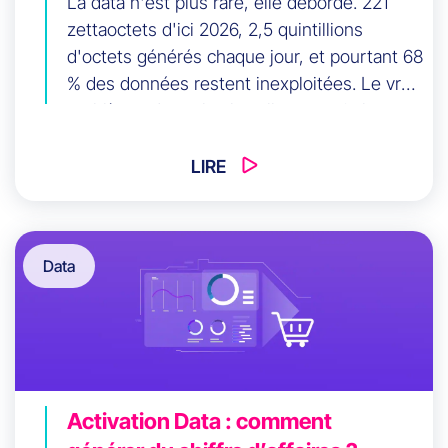
La data n'est plus rare, elle déborde. 221
zettaoctets d'ici 2026, 2,5 quintillions
d'octets générés chaque jour, et pourtant 68
% des données restent inexploitées. Le vrai
problème n'est plus la collecte, mais la
valeur. Cet article explore comment les
entreprises data-driven obtiennent 23 fois
LIRE
plus d'acquisitions non pas par le volume,
mais par l'exécution et l'activation au bon
moment.
Data
Activation Data : comment