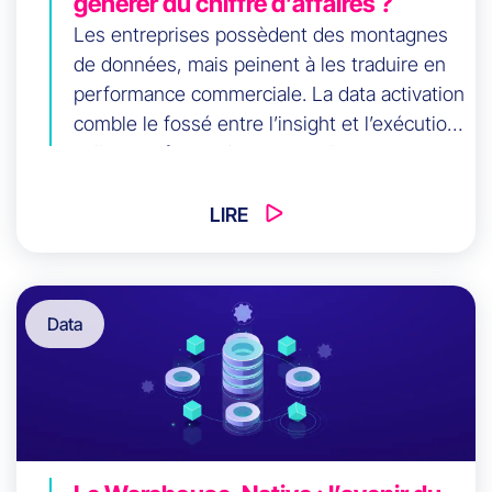
générer du chiffre d’affaires ?
Les entreprises possèdent des montagnes
de données, mais peinent à les traduire en
performance commerciale. La data activation
comble le fossé entre l’insight et l’exécution
: elle transforme des signaux bruts en
actions opérationnelles dans les CRM, outils
marketing et ventes. Cet article explique la
LIRE
différence entre activation et BI, son impact
sur le CAC, les win rates et la CLV, et
propose une feuille de route 90 jours pour
Data
une stratégie data activation 2026 efficace.