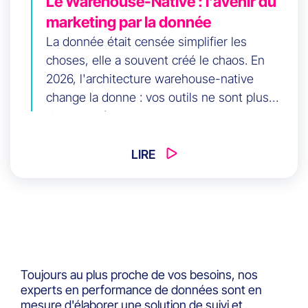
Le Warehouse-Native : l’avenir du
marketing par la donnée
La donnée était censée simplifier les
choses, elle a souvent créé le chaos. En
2026, l'architecture warehouse-native
change la donne : vos outils ne sont plus
des propriétaires, mais des consommateurs
d'une vérité unique. Découvrez comment
centraliser votre intelligence client pour
LIRE
activer vos campagnes en quelques heures,
pas en semaines.
Toujours au plus proche de vos besoins, nos
experts en performance de données sont en
mesure d'élaborer une solution de suivi et