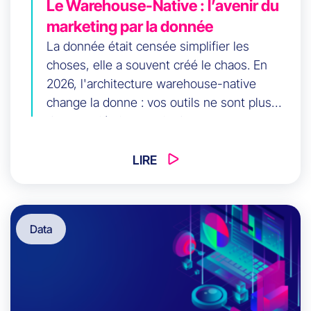
Le Warehouse-Native : l’avenir du
marketing par la donnée
La donnée était censée simplifier les
choses, elle a souvent créé le chaos. En
2026, l'architecture warehouse-native
change la donne : vos outils ne sont plus
des propriétaires, mais des consommateurs
d'une vérité unique. Découvrez comment
centraliser votre intelligence client pour
LIRE
activer vos campagnes en quelques heures,
pas en semaines.
Data