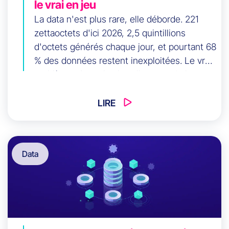
le vrai en jeu
La data n'est plus rare, elle déborde. 221
zettaoctets d'ici 2026, 2,5 quintillions
d'octets générés chaque jour, et pourtant 68
% des données restent inexploitées. Le vrai
problème n'est plus la collecte, mais la
valeur. Cet article explore comment les
entreprises data-driven obtiennent 23 fois
LIRE
plus d'acquisitions non pas par le volume,
mais par l'exécution et l'activation au bon
moment.
Data