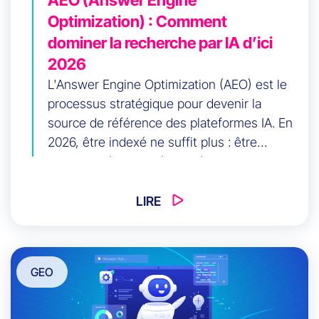
Optimization) : Comment
dominer la recherche par IA d’ici
2026
L'Answer Engine Optimization (AEO) est le
processus stratégique pour devenir la
source de référence des plateformes IA. En
2026, être indexé ne suffit plus : être
compris, sélectionné et cité par les
systèmes d'IA est le véritable champ de
bataille. Découvrez comment structurer
LIRE
votre contenu "réponse d'abord", utiliser le
Schema markup, optimiser les entités
sémantiques et mesurer votre performance
GEO
AEO.