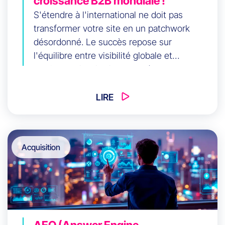
croissance B2B mondiale !
S'étendre à l'international ne doit pas
transformer votre site en un patchwork
désordonné. Le succès repose sur
l'équilibre entre visibilité globale et
pertinence locale. Apprenez à structurer vos
URLs, à utiliser la transcréation pour
préserver la voix de votre marque et à
LIRE
mettre en place des KPI précis pour piloter
votre croissance organique mondiale.
Acquisition
AEO (Answer Engine