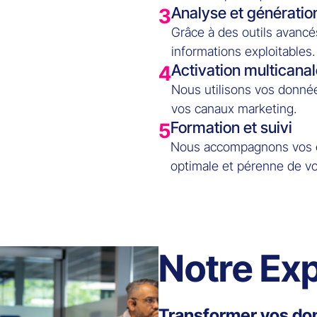
Analyse et génération
3
Grâce à des outils avanc
informations exploitables.
Activation multicana
4
Nous utilisons vos donné
vos canaux marketing.
Formation et suivi
5
Nous accompagnons vos éq
optimale et pérenne de v
Notre Exp
Transformer vos don