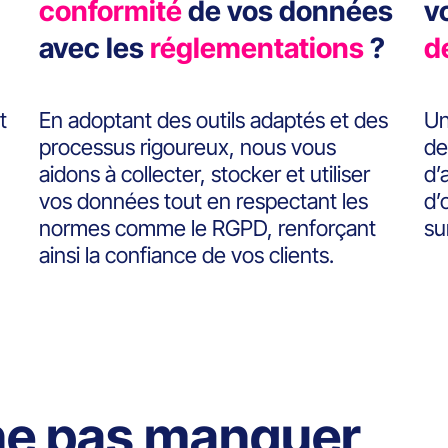
conformité
de vos données
v
avec les
réglementations
?
d
t
En adoptant des outils adaptés et des
Un
processus rigoureux, nous vous
de
aidons à collecter, stocker et utiliser
d’
vos données tout en respectant les
d’
normes comme le RGPD, renforçant
su
ainsi la confiance de vos clients.
 ne pas manquer