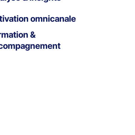
tivation omnicanale
rmation &
compagnement