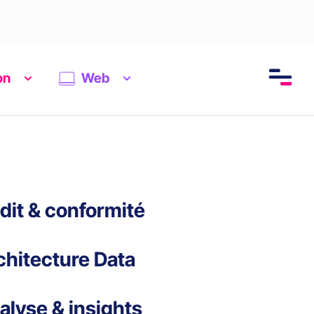
on
Web
dit & conformité
chitecture Data
alyse & insights