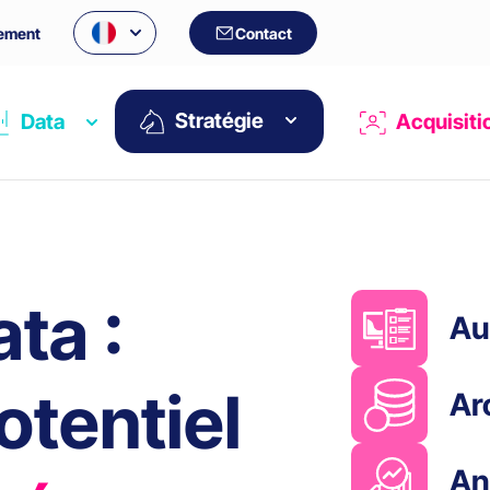
ement
Contact
Stratégie
Data
Acquisiti
ta :
Au
otentiel
Ar
An