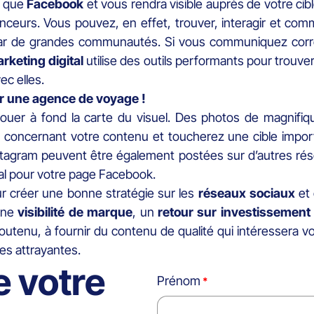
es que
Facebook
et vous rendra visible auprès de votre cib
enceurs. Vous pouvez, en effet, trouver, interagir et c
ar de grandes communautés. Si vous communiquez corre
keting digital
utilise des outils performants pour trouv
c elles.
ar une agence de voyage !
jouer à fond la carte du visuel. Des photos de magnifi
x concernant votre contenu et toucherez une cible import
stagram peuvent être également postées sur d’autres rés
nal pour votre page Facebook.
ur créer une bonne stratégie sur les
réseaux sociaux
et 
 une
visibilité de marque
, un
retour sur investissement
 soutenu, à fournir du contenu de qualité qui intéressera
es attrayantes.
e votre
Prénom