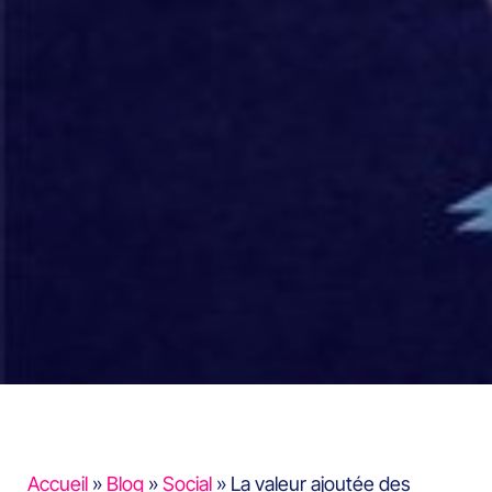
Accueil
»
Blog
»
Social
»
La valeur ajoutée des