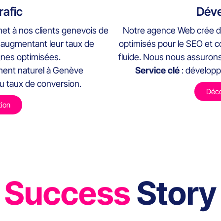
rafic
Dév
met à nos clients genevois de
Notre agence Web crée de
n augmentant leur taux de
optimisés pour le SEO et co
nes optimisées.
fluide. Nous nous assurons 
ment naturel à Genève
Service clé
: dévelop
du taux de conversion.
Déco
tion
Success
Story