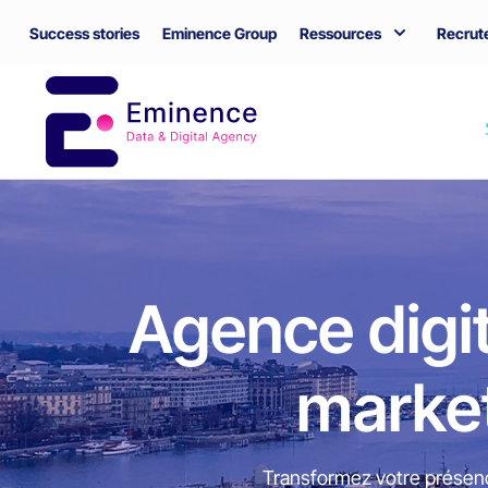
Success stories
Eminence Group
Ressources
Recrut
Agence digit
market
Transformez votre présence