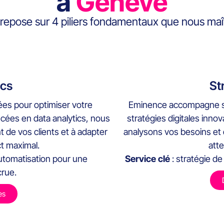
à
Genève
l repose sur 4 piliers fondamentaux que nous maî
ics
St
es pour optimiser votre
Eminence accompagne ses
ncées en data analytics, nous
stratégies digitales inno
de vos clients et à adapter
analysons vos besoins et d
t maximal.
atte
utomatisation pour une
Service clé
: stratégie de
crue.
es