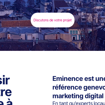
Discutons de votre projet
ir
Eminence est une
référence genevoi
tre
marketing digital 
e à
En tant qu’experts loca