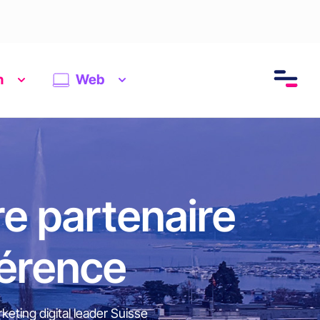
n
Web
re partenaire
férence
eting digital leader Suisse