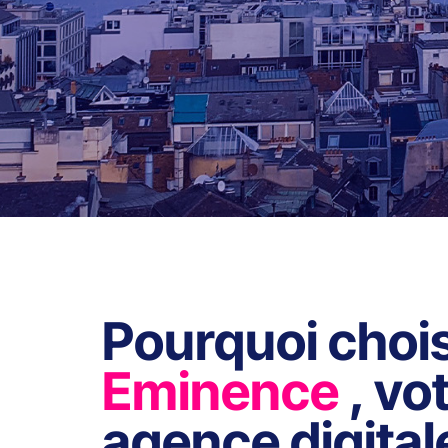
Pourquoi chois
Eminence
, vo
agence digital