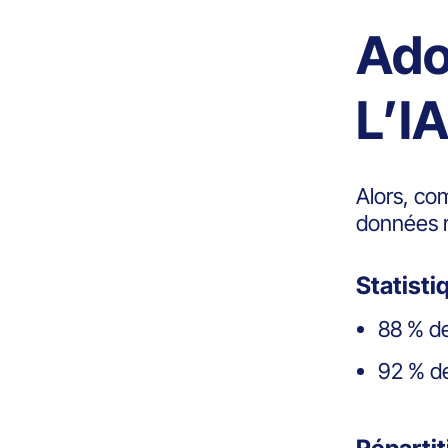
Ado
L’IA
Alors, com
données r
Statisti
88 % de
92 % de