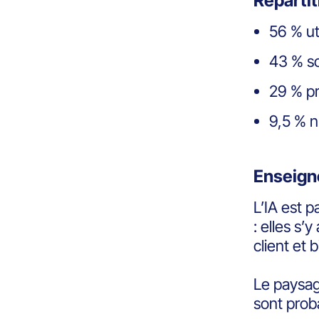
Répartit
56 % ut
43 % so
29 % p
9,5 % n
Enseign
L’IA est p
: elles s
client et 
Le paysag
sont prob