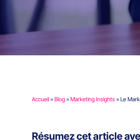
Accueil
»
Blog
»
Marketing Insights
»
Le Marke
Résumez cet article av