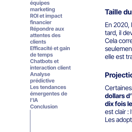
équipes
marketing
Taille d
ROI et impact
financier
En 2020, 
Répondre aux
tard, il d
attentes des
Cela corr
clients
seulement
Efficacité et gain
de temps
elle est t
Chatbots et
interaction client
Projecti
Analyse
prédictive
Les tendances
Certaines
émergentes de
dollars d
l’IA
dix fois 
Conclusion
est clair 
Les adopt