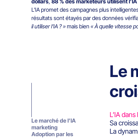
dollars
,
88 % des marketeurs utilisent l’IA
L’IA promet des campagnes plus intelligentes,
résultats sont étayés par des données vérifi
il utiliser l’IA ? »
mais bien
« À quelle vitesse p
Le 
cro
L’IA dans
Le marché de l’IA
Sa croissa
marketing
La dynami
Adoption par les