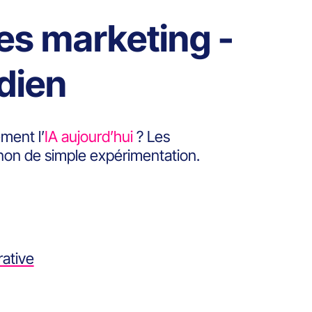
es marketing -
idien
ment l’
IA aujourd’hui
? Les
 non de simple expérimentation.
rative