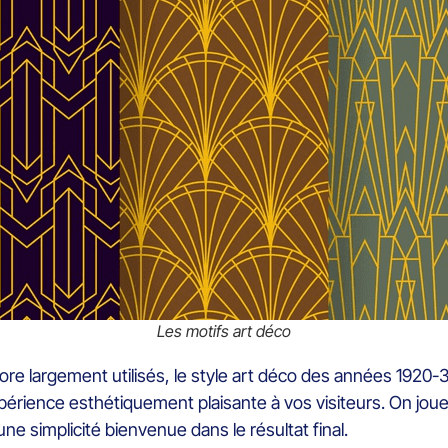
Les motifs art déco
e largement utilisés, le style art déco des années 1920-30
expérience esthétiquement plaisante à vos visiteurs. On jo
ne simplicité bienvenue dans le résultat final.