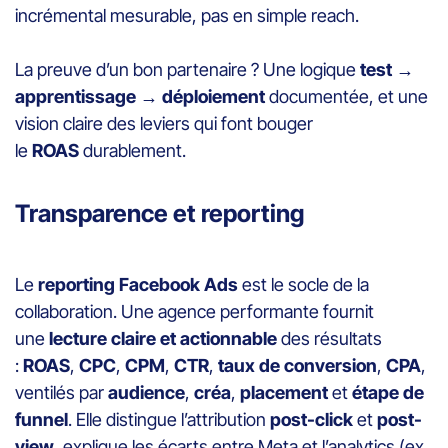
incrémental mesurable, pas en simple reach.
La preuve d’un bon partenaire ? Une logique
test →
apprentissage → déploiement
documentée, et une
vision claire des leviers qui font bouger
le
ROAS
durablement.
Transparence et reporting
Le
reporting Facebook Ads
est le socle de la
collaboration. Une agence performante fournit
une
lecture claire et actionnable
des résultats
:
ROAS
,
CPC
,
CPM
,
CTR
,
taux de conversion
,
CPA
,
ventilés par
audience
,
créa
,
placement
et
étape de
funnel
. Elle distingue l’attribution
post-click
et
post-
view
, explique les écarts entre Meta et l’analytics (ex.