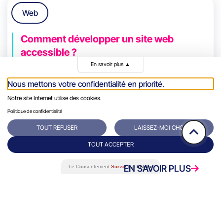
Web
Comment développer un site web
accessible ?
Pour rendre un site web accessible, il est
En savoir plus
▲
important de suivre les normes et les bonnes
Nous mettons votre confidentialité en priorité.
pratiques en termes de UX, WCAG (Web
Notre site Internet utilise des cookies.
Content Accessibility Guidelines),
Politique de confidentialité
TOUT REFUSER
LAISSEZ-MOI CHOISIR
TOUT ACCEPTER
EN SAVOIR PLUS
Le Consentement
Suisse
par
biskoui