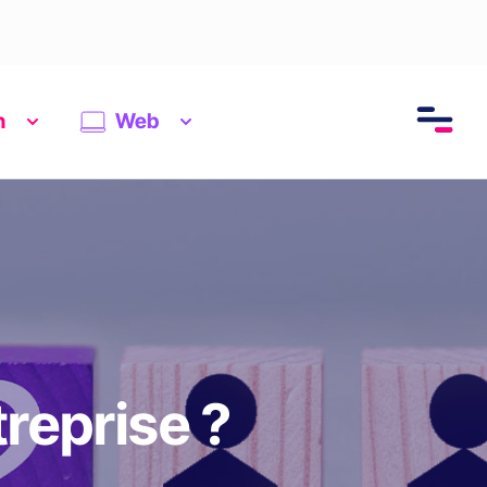
n
Web
reprise ?