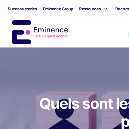
Success stories
Eminence Group
Ressources
Recrut
Quels sont l
p