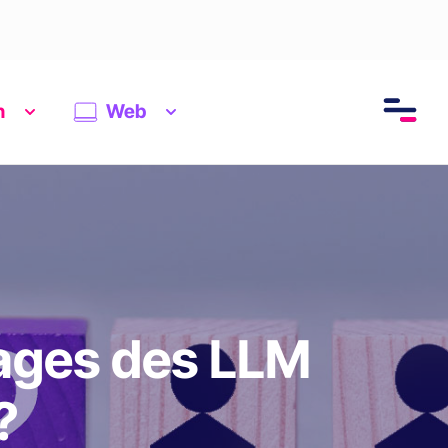
n
Web
tages des LLM
 ?