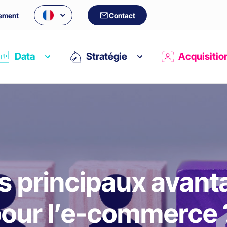
ement
Contact
Data
Stratégie
Acquisitio
es principaux avan
our l’e-commerce