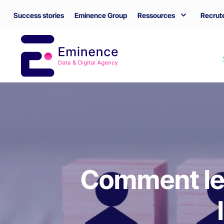
Success stories
Eminence Group
Ressources
Recrut
Comment le 