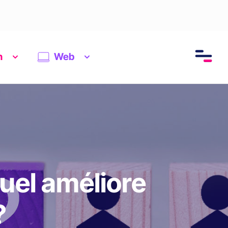
n
Web
uel améliore
?