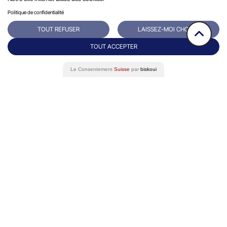
Politique de confidentialité
TOUT REFUSER
LAISSEZ-MOI CHOISIR
TOUT ACCEPTER
Le Consentement
Suisse
par
biskoui
Rue du Grand-Pre 64/66
Contact
1202 Genève
+41 22 731 10 76
Success stories
Eminence Group
Blog
Livre Blanc
Podcast
FAQ