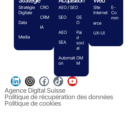
Stratégie
Acquisition
Web
Stratégie
CRO
AEO / SEO
Site
E-
Digitale
Internet
Co
CRM
SEO
GE
mm
Data
O
erce
IA
AEO
Pai
UX-UI
Media
d
SEA
soci
al
Automati
OM
on
M
Agence Digital Suisse
Politique de récupération des données
Politique de cookies