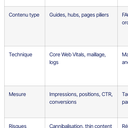
Contenu type
Guides, hubs, pages piliers
FA
or
Technique
Core Web Vitals, maillage,
Ma
logs
an
Mesure
Impressions, positions, CTR,
Ta
conversions
pa
Risques
Cannibalisation, thin content
Ré