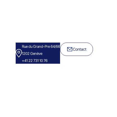
Rue du Grand-Pre 64/66
Contact
1202 Genève
+41 22 731 10 76
Success stories
Eminence Group
Blog
Livre Blanc
Podcast
FAQ