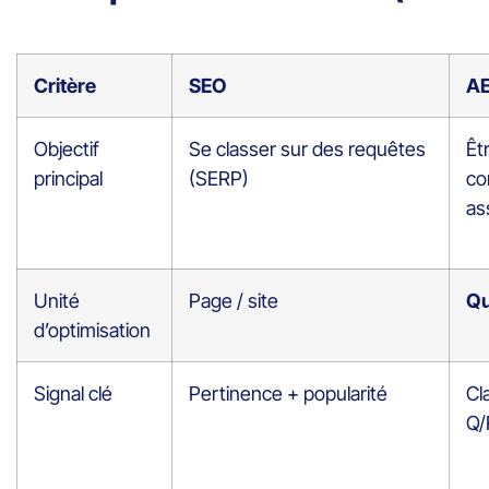
Critère
SEO
A
Objectif
Se classer sur des requêtes
Êt
principal
(SERP)
c
as
Unité
Page / site
Qu
d’optimisation
Signal clé
Pertinence + popularité
Cl
Q