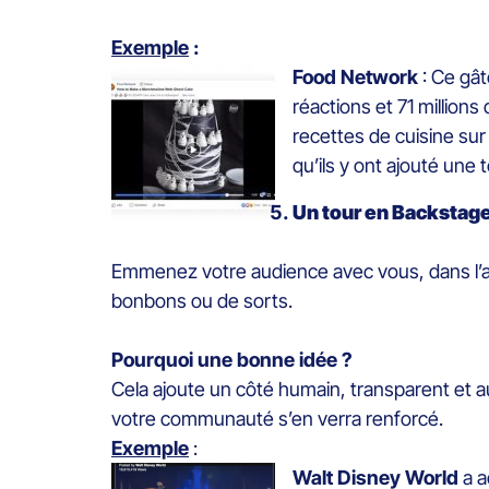
Exemple
:
Food Network
: Ce gât
réactions et 71 millio
recettes de cuisine sur
qu’ils y ont ajouté une
Un tour en Backstag
Emmenez votre audience avec vous, dans l’ac
bonbons ou de sorts.
Pourquoi une bonne idée ?
Cela ajoute un côté humain, transparent et a
votre communauté s’en verra renforcé.
Exemple
:
Walt Disney World
a a