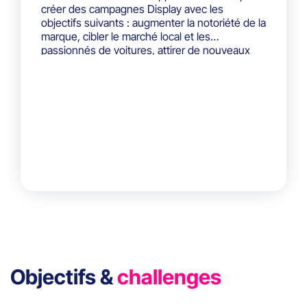
créer des campagnes Display avec les
objectifs suivants : augmenter la notoriété de la
marque, cibler le marché local et les
passionnés de voitures, attirer de nouveaux
clients en maîtrisant la rentabilité. Le levier
Display a été choisi afin de couvrir
efficacement la phase supérieure du parcours
de conversion, assurant ainsi une couverture
complète de la phase d’acquisition en
complément des campagnes Search
existantes.
Objectifs &
challenges