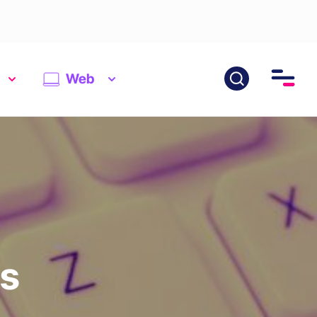
Web
ws