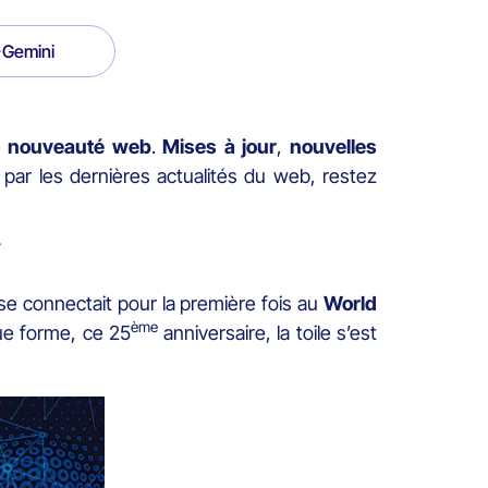
Gemini
e
nouveauté
web
.
Mises
à
jour
,
nouvelles
 par les dernières actualités du web, restez
y
on se connectait pour la première fois au
World
ème
due forme, ce 25
anniversaire, la toile s’est