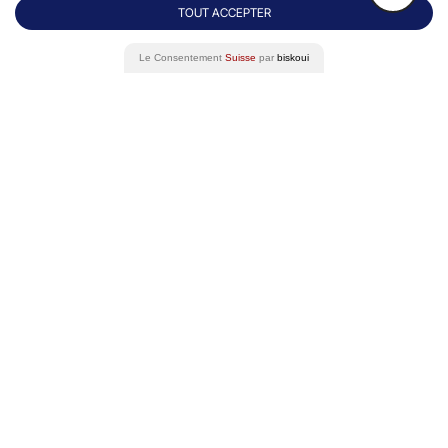
TOUT ACCEPTER
Le Consentement
Suisse
par
biskoui
Rue du Grand-Pre 64/66
Contact
1202 Genève
+41 22 731 10 76
Success stories
Eminence Group
Blog
Livre Blanc
Podcast
FAQ