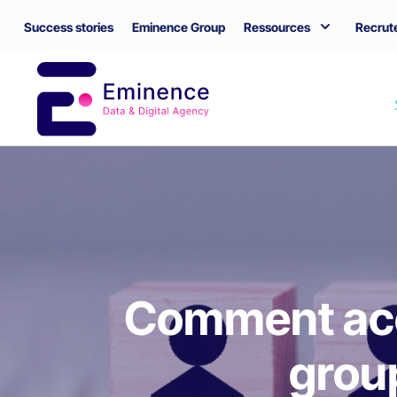
Success stories
Eminence Group
Ressources
Recrut
Comment acco
group