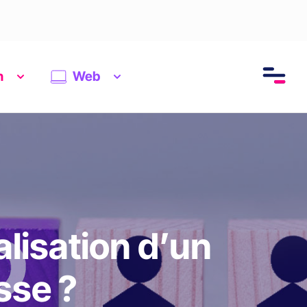
n
Web
lisation d’un
isse ?