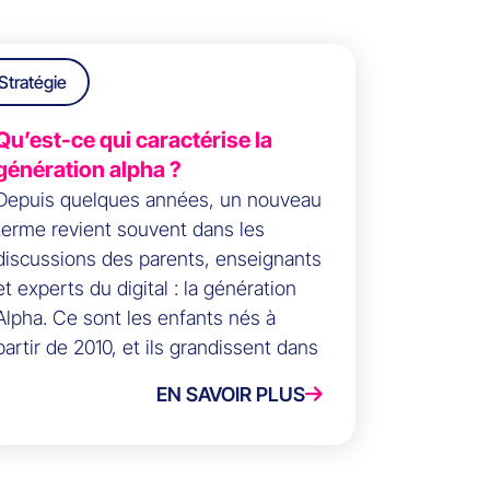
Stratégie
Qu’est-ce qui caractérise la
génération alpha ?
Depuis quelques années, un nouveau
terme revient souvent dans les
discussions des parents, enseignants
et experts du digital : la génération
Alpha. Ce sont les enfants nés à
partir de 2010, et ils grandissent dans
un monde où les écrans, les réseaux
EN SAVOIR PLUS
sociaux et les assistants vocaux sont
la norme.