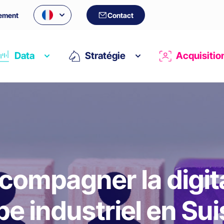
ement
Contact
Data
Stratégie
Acquisitio
mpagner la digita
e industriel en Su