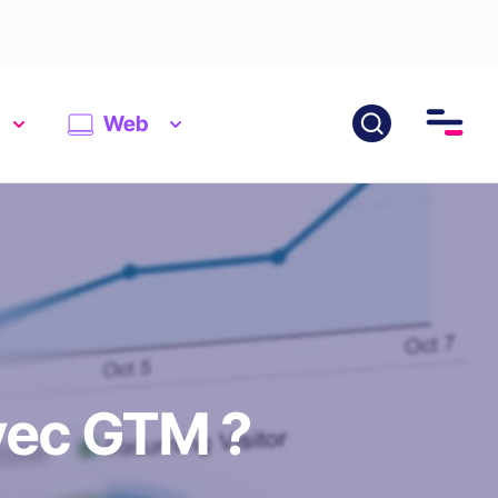
Web
vec GTM ?