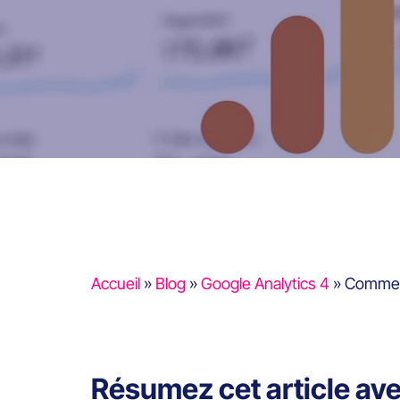
Accueil
»
Blog
»
Google Analytics 4
»
Commen
Résumez cet article av