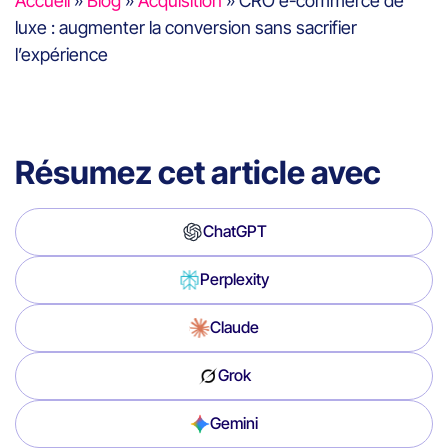
Accueil
»
Blog
»
Acquisition
»
CRO e-commerce de
luxe : augmenter la conversion sans sacrifier
l’expérience
Résumez cet article avec
ChatGPT
Perplexity
Claude
Grok
Gemini