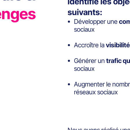
identifié les obj
enges
suivants:
Développer une
co
sociaux
Accroître la
visibilité
Générer un
trafic qu
sociaux
Augmenter le nomb
réseaux sociaux