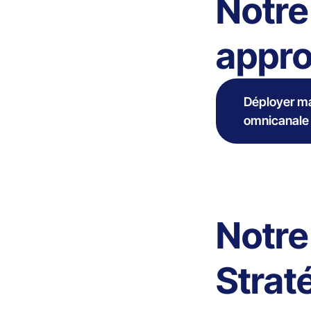
Notre
appr
Déployer ma
omnicanale
Notre
Strat