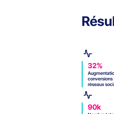
Résul
32%
Augmentatio
conversions
réseaux soc
90k