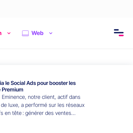
n
Web
a le Social Ads pour booster les
e Premium
 Eminence, notre client, actif dans
e de luxe, a performé sur les réseaux
fs en tête : générer des ventes
ement chez ses cibles et développer