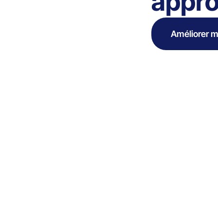
appr
Améliorer m