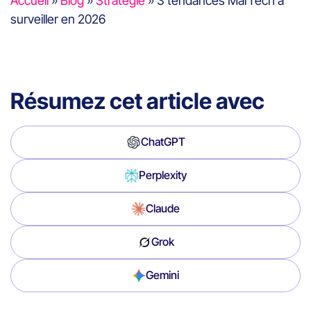
Accueil
»
Blog
»
Stratégie
»
3 tendances MarTech à
surveiller en 2026
Résumez cet article avec
ChatGPT
Perplexity
Claude
Grok
Gemini