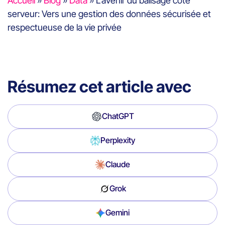
Accueil
»
Blog
»
Data
»
L’avenir du balisage côté
serveur: Vers une gestion des données sécurisée et
respectueuse de la vie privée
Résumez cet article avec
ChatGPT
Perplexity
Claude
Grok
Gemini