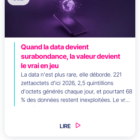
Quand la data devient
surabondance, la valeur devient
le vrai en jeu
La data n'est plus rare, elle déborde. 221
zettaoctets d'ici 2026, 2,5 quintillions
d'octets générés chaque jour, et pourtant 68
% des données restent inexploitées. Le vrai
problème n'est plus la collecte, mais la
valeur. Cet article explore comment les
entreprises data-driven obtiennent 23 fois
LIRE
plus d'acquisitions non pas par le volume,