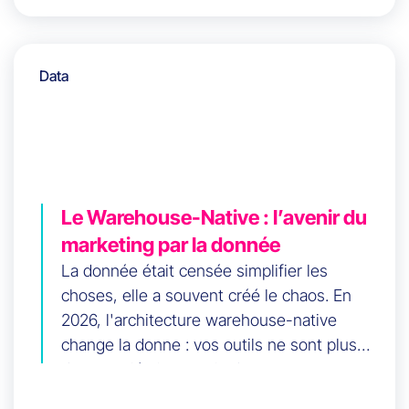
différence entre activation et BI, son impact
sur le CAC, les win rates et la CLV, et
propose une feuille de route 90 jours pour
Data
une stratégie data activation 2026 efficace.
Le Warehouse-Native : l’avenir du
marketing par la donnée
La donnée était censée simplifier les
choses, elle a souvent créé le chaos. En
2026, l'architecture warehouse-native
change la donne : vos outils ne sont plus
des propriétaires, mais des consommateurs
d'une vérité unique. Découvrez comment