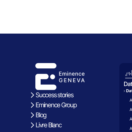
Da
Dat
Success stories
A
Eminence Group
A
Blog
A
Livre Blanc
A