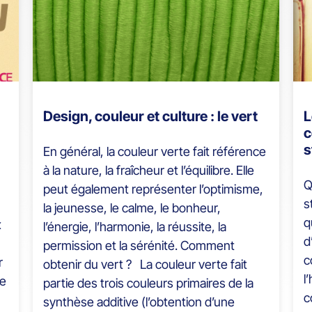
Design, couleur et culture : le vert
L
c
s
En général, la couleur verte fait référence
à la nature, la fraîcheur et l’équilibre. Elle
Q
peut également représenter l’optimisme,
s
la jeunesse, le calme, le bonheur,
q
x
l’énergie, l’harmonie, la réussite, la
d
permission et la sérénité. Comment
c
r
obtenir du vert ? La couleur verte fait
l
re
partie des trois couleurs primaires de la
c
synthèse additive (l’obtention d’une