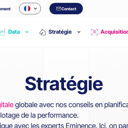
ement
Contact
Data
Stratégie
Acquisitio
Stratégie
itale
globale avec nos conseils en planific
ilotage de la performance.
ue avec les experts Eminence. Ici, on parl