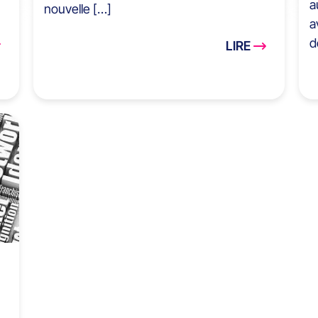
a
nouvelle […]
a
d
LIRE