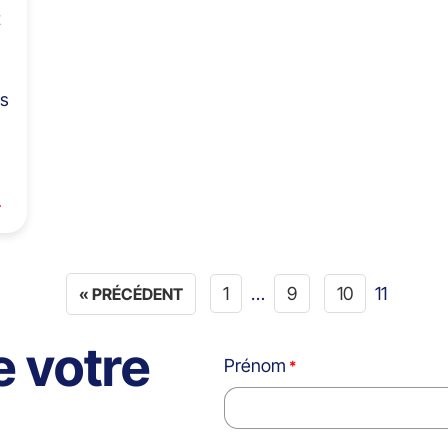
t
ls
1
…
9
10
11
« PRÉCÉDENT
e votre
Prénom