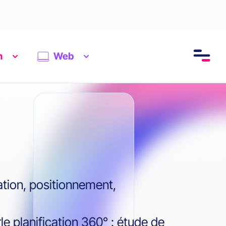
n
Web
ation, positionnement,
e planification 360° : étude de