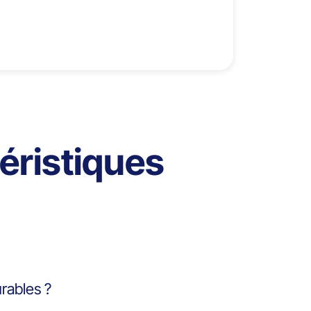
téristiques
urables ?