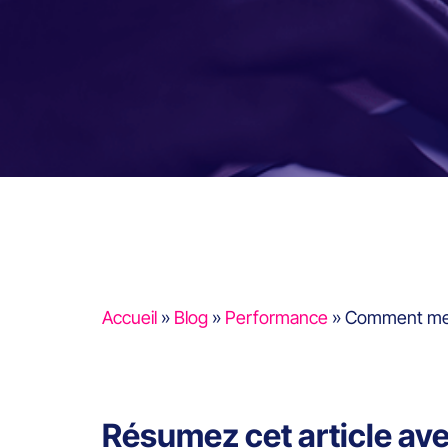
Accueil
»
Blog
»
Performance
»
Comment mett
Résumez cet article av