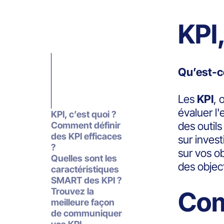
KPI,
Qu’est-ce
Les
KPI
, 
évaluer l'
KPI, c’est quoi ?
des outils
Comment définir
des KPI efficaces
sur invest
?
sur vos ob
Quelles sont les
des object
caractéristiques
SMART des KPI ?
Trouvez la
Com
meilleure façon
de communiquer