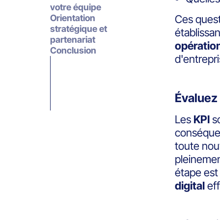
votre équipe
Orientation
Ces questi
stratégique et
établissa
partenariat
opératio
Conclusion
d'entrepr
Évaluez
Les
KPI
so
conséquen
toute nou
pleinemen
étape est
digital
eff