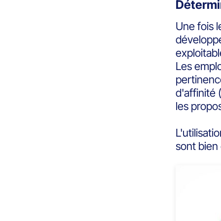
Détermi
Une fois 
développ
exploitab
Les emplo
pertinen
d'affinité
les propos
L'utilisat
sont bien 