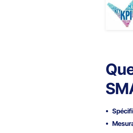
Que
SMA
Spécif
Mesur