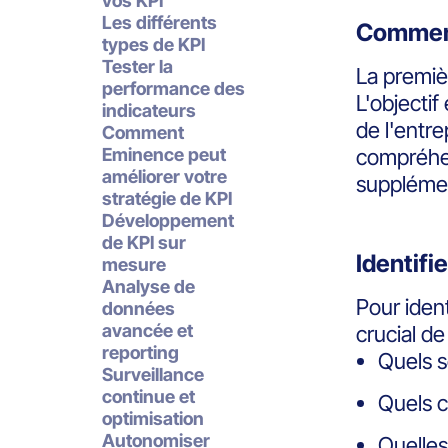
vos KPI
Les différents
Commenc
types de KPI
Tester la
La premiè
performance des
L'objectif
indicateurs
de l'entr
Comment
Eminence peut
compréhen
améliorer votre
supplémen
stratégie de KPI
Développement
de KPI sur
Identifi
mesure
Analyse de
Pour iden
données
avancée et
crucial d
reporting
Quels so
Surveillance
continue et
Quels c
optimisation
Autonomiser
Quelles