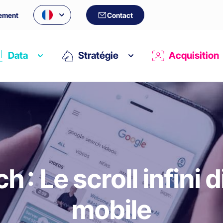
ement
Contact
Data
Stratégie
Acquisition
 : Le scroll infini 
mobile