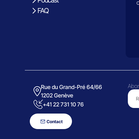
C
FAQ
Abon
Rue du Grand-Pré 64/66
1202 Genève
+41 22 731 10 76
Contact