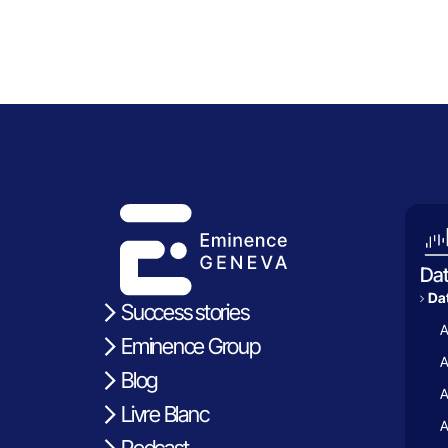
Da
Dat
Success stories
A
Eminence Group
A
Blog
A
Livre Blanc
A
Podcast