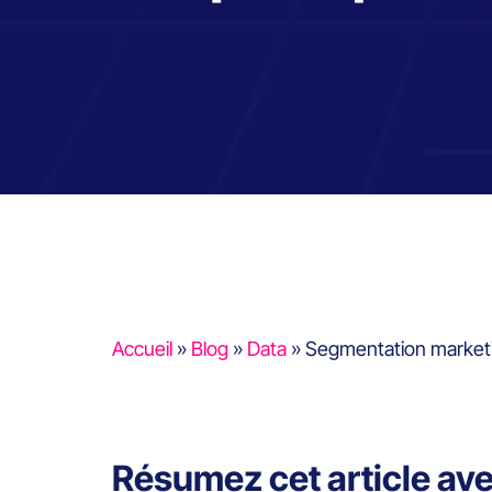
Accueil
»
Blog
»
Data
»
Segmentation marketing
Résumez cet article av