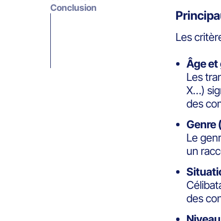
Conclusion
Princip
Les critè
Âge et
Les tra
X…) sig
des co
Genre 
Le genr
un racc
Situati
Célibat
des con
Niveau