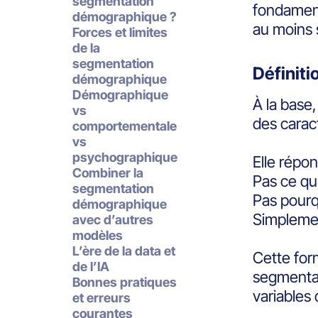
segmentation
fondamenta
démographique ?
au moins s
Forces et limites
de la
segmentation
Définit
démographique
Démographique
À la base
vs
des carac
comportementale
vs
psychographique
Elle répon
Combiner la
Pas ce qu’
segmentation
Pas pourq
démographique
Simplemen
avec d’autres
modèles
L’ère de la data et
Cette for
de l’IA
segmenta
Bonnes pratiques
variables 
et erreurs
courantes