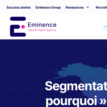
Success stories
Eminence Group
Ressources
Recrut
Segmentati
pourquoi »