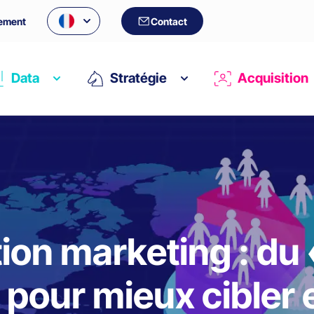
ement
Contact
Data
Stratégie
Acquisition
on marketing : du «
 pour mieux cibler e