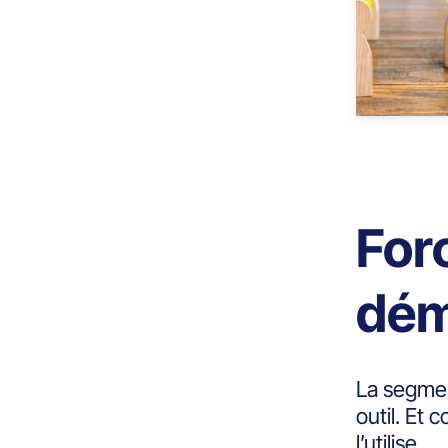
For
dém
La segment
outil. Et
l’utilise.