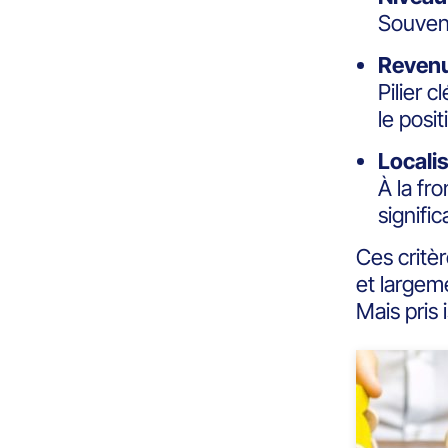
Souvent
Revenu
Pilier 
le posi
Locali
À la fr
signifi
Ces critèr
et largeme
Mais pris 