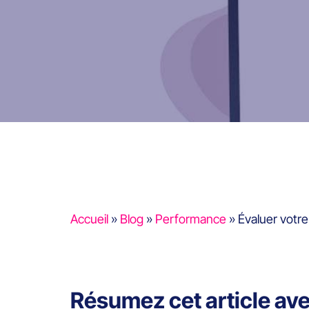
Accueil
»
Blog
»
Performance
»
Évaluer votr
Résumez cet article av