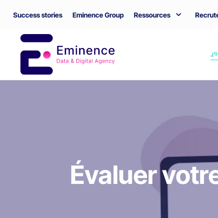
Success stories
Eminence Group
Ressources
Recrut
Évaluer votr