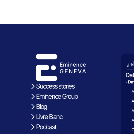
Da
Dat
Success stories
A
Eminence Group
A
Blog
A
Livre Blanc
A
Podcast
C