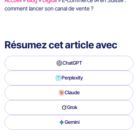
Accueil
»
Blog
»
Digital
»
E-commerce IA en Suisse :
comment lancer son canal de vente ?
Résumez cet article avec
ChatGPT
Perplexity
Claude
Grok
Gemini