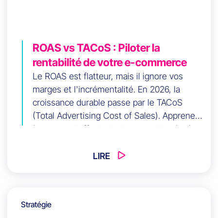
ROAS vs TACoS : Piloter la
rentabilité de votre e-commerce
Le ROAS est flatteur, mais il ignore vos
marges et l'incrémentalité. En 2026, la
croissance durable passe par le TACoS
(Total Advertising Cost of Sales). Apprenez
à mesurer l'effet halo de vos publicités, à
réduire votre dépendance aux plateformes
payantes et à adopter une vision "Full
LIRE
Scorecard" pour maximiser votre profit net
réel.
Stratégie