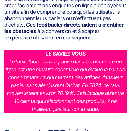
créer facilement des enquêtes en ligne à déployer sur
un site afin de comprendre pourquoi les utilisateurs
abandonnent leurs paniers ou n'effectuent pas
d'achats.
Ces feedbacks directs aident à identifier
les obstacles
à la conversion et à adapter
l'expérience utilisateur en conséquence
LE SAVIEZ VOUS
Le taux d’abandon de panier dans le commerce en
ligne est une mesure essentielle qui évalue la part de
consommateurs qui mettent des articles dans leur
panier sans aller jusqu’à l’achat. En 2024, ce taux
moyen atteint environ 70,19 %. Cela indique qu’entre
10 clients qui sélectionnent des produits, 7 ne
finalisent pas leur commande.