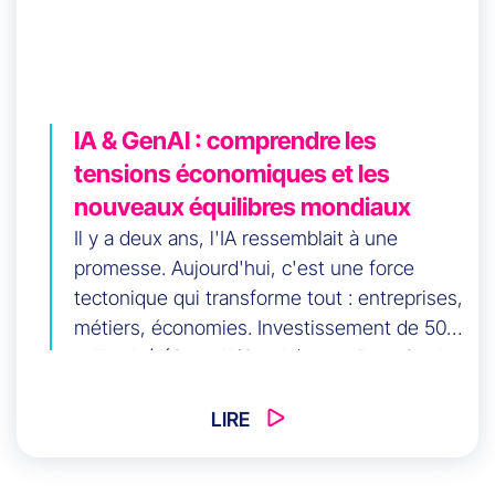
IA & GenAI : comprendre les
tensions économiques et les
nouveaux équilibres mondiaux
Il y a deux ans, l'IA ressemblait à une
promesse. Aujourd'hui, c'est une force
tectonique qui transforme tout : entreprises,
métiers, économies. Investissement de 500
milliards$ (OpenAI/Oracle), puis DeepSeek
provoque un séisme : Nvidia perd 600Mds$
en un jour. Question centrale : révolution
LIRE
durable ou course incontrôlée ? Entre
accélération fulgurante, bataille mondiale