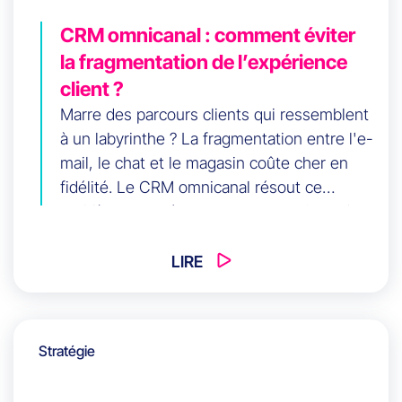
CRM omnicanal : comment éviter
la fragmentation de l’expérience
client ?
Marre des parcours clients qui ressemblent
à un labyrinthe ? La fragmentation entre l'e-
mail, le chat et le magasin coûte cher en
fidélité. Le CRM omnicanal résout ce
problème en créant une source unique de
vérité. Apprenez à briser les silos de
données, à aligner vos équipes vente et
LIRE
support, et à offrir une expérience 360°
cohérente.
Stratégie