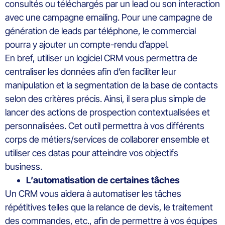
consultés ou téléchargés par un
lead ou son interaction
avec
une campagne emailing.
Pour une campagne de
génération de leads
par
téléphone
, le commercial
pourra y
ajouter
un compte-rendu d’appel.
En bref, utiliser un logiciel CRM vous permettra de
c
entraliser les données
afin d
’
e
n
faciliter leur
manipulation
et
la segmentation de la base de contacts
selon des critères précis. Ainsi, il sera plus
simple
de
lancer
des actions de prospection conte
xtualisées
et
personnalisées
.
Cet outil permettra à vos différents
corps de métiers/services de collaborer ensemble et
utiliser ces datas pour atteindre vos objectifs
bu
siness.
L’automatisation de certaines tâches
U
n CRM vous aider
a
à automatiser les tâches
répétitives
telles que la
relance de devis, le traitement
des commandes
,
et
c.
, afin d
e permettre
à vos
équipes