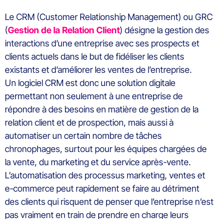
Le
CRM
(Customer Relationship Management) ou GRC
(
Gestion de la Relation Client
)
désigne la gestion des
interactions d’une entreprise avec ses prospects et
clients ac
tuels dans le but de f
idéliser les clients
existants
et
d’
améliorer
les ventes de l’entreprise
.
Un logiciel CRM est
donc
une solution
digitale
permettant
non seulement
à une entreprise de
répondre à
des besoins
en matière de gestion de la
relation client
et
de
prospection, mais aussi
à
automatiser
un certain nombre de tâches
chronophages
,
surtout
pour les équipes
chargée
s
de
la
vente,
d
u
marketing et
d
u
service après-vente
.
L’automatisation des processus marketing, ventes et
e-commerce peut rapidement se faire au détriment
des clients qui risquent de penser que l’entreprise n’est
pas vraiment en train de prendre en charge leurs