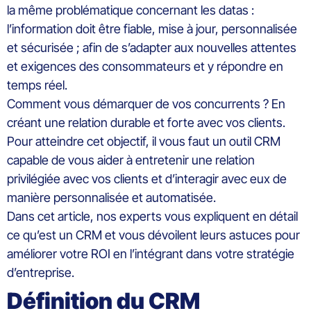
la même problématique concernant les
datas
:
l’information doit être fiable,
mise à jour, personnalisée
et
sécurisée ;
afin de s’adapter aux
nouvelles
attentes
et exigences des consommateurs
et y répondre en
temps réel
.
Comment vous démarquer de vos concurrents ? En
créant une relation durable et forte avec vos clients
.
Pour
atteindre
cet objectif, il
vous faut
un outil
CRM
capable de
vous aider à
entretenir
une
relation
privilégiée
avec
vo
s clients
et d’
interagir
avec eux
de
manière
personnalisée et
automatisée
.
D
ans
c
et article,
nos experts
vous explique
nt
en détail
ce qu’est un
CRM
et vous dévoile
nt
le
urs astuces
pour
améliorer votre ROI
en
l’intégrant dans votre stratégie
d’entreprise.
Définition
du CRM