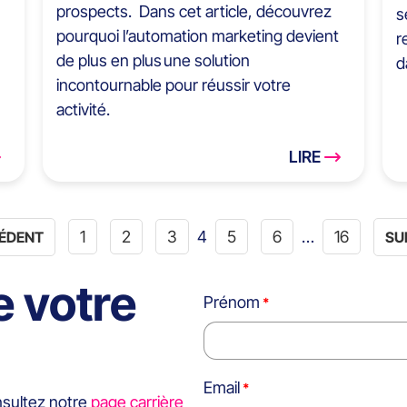
prospects. Dans cet article, découvrez
s
pourquoi l’automation marketing devient
r
de plus en plus une solution
d
incontournable pour réussir votre
activité.
LIRE
1
2
3
4
5
6
…
16
CÉDENT
SU
e votre
Prénom
Email
nsultez notre
page carrière