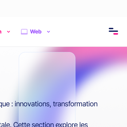
n
Web
que : innovations, transformation
tale. Cette section explore les